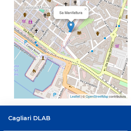
×
Sa Manifattura
Leaflet
| ©
OpenStreetMap
contributors
Cagliari DLAB