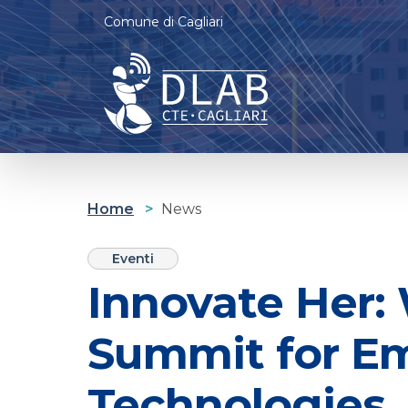
Comune di Cagliari
Cagliari D-lab
Casa delle tecnologie Emergenti
Home
>
News
Eventi
Innovate Her:
Summit for E
Technologies. 