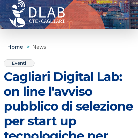
Cagliari D-lab
Home
>
News
Eventi
Cagliari Digital Lab:
on line l'avviso
pubblico di selezione
per start up
tecnologiche per