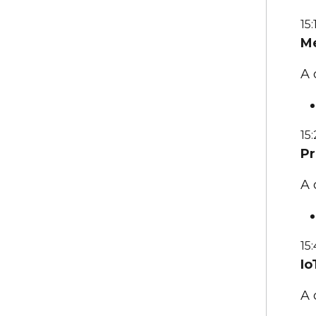
15:
Me
A 
15
Pr
A 
15
Io
A 