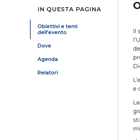
O
IN QUESTA PAGINA
Obiettivi e temi
Il
dell'evento
l’
Dove
de
pr
Agenda
Di
Relatori
L’
e 
La
gr
st
mi