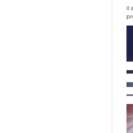
Il
pr