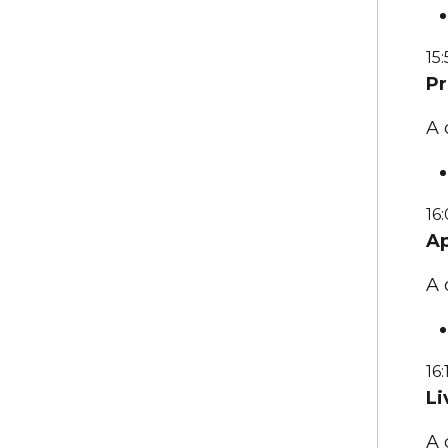
15
Pr
A 
16
Ap
A 
16:
Li
A 