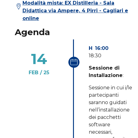
Modalità mista: EX Distilleria - Sala
Didattica via Ampere, 4 Pirri - Cagliari e
online
Agenda
16:00
14
18:30
Sessione di
FEB
25
Installazione
:
Sessione in cui i/le
partecipanti
saranno guidati
nell’installazione
dei pacchetti
software
necessari,