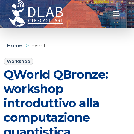
Cagliari D-lab
Home
>
Eventi
Workshop
QWorld QBronze:
workshop
introduttivo alla
computazione
quantistica